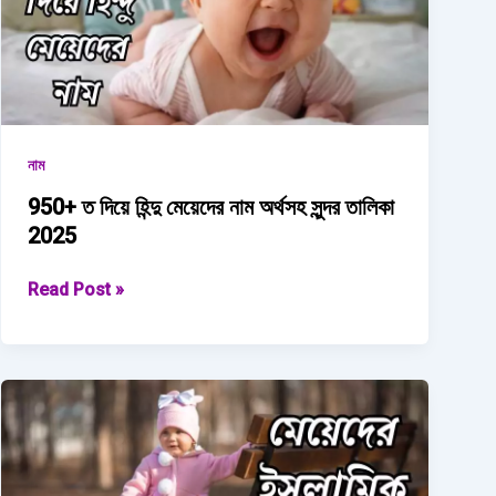
নাম
950+ ত দিয়ে হিন্দু মেয়েদের নাম অর্থসহ সুন্দর তালিকা
2025
950+
Read Post »
ত
দিয়ে
হিন্দু
মেয়েদের
নাম অর্থসহ
সুন্দর
তালিকা