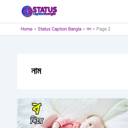
Skip
to
content
Home
Status Caption Bangla
নাম
Page 2
নাম