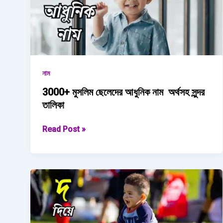
2025
নাম
3000+ মুসলিম ছেলেদের আধুনিক নাম অর্থসহ সুন্দর
তালিকা
3000+
Read Post »
মুসলিম
ছেলেদের
আধুনিক
নাম অর্থসহ
সুন্দর
তালিকা