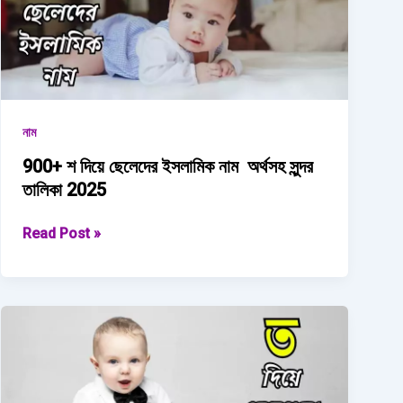
নাম
900+ শ দিয়ে ছেলেদের ইসলামিক নাম অর্থসহ সুন্দর
তালিকা 2025
900+
Read Post »
শ
দিয়ে
ছেলেদের
ইসলামিক
নাম
অর্থসহ
সুন্দর