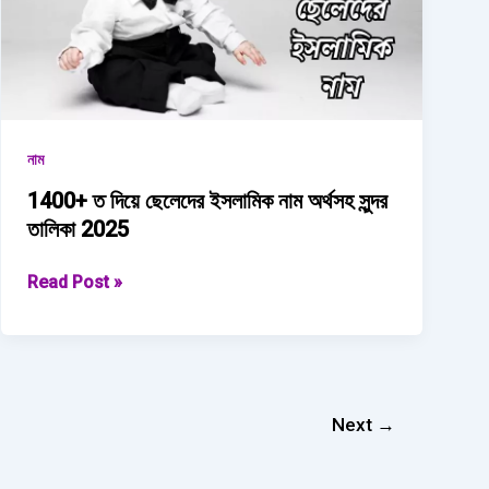
তালিকা
2025
নাম
1400+ ত দিয়ে ছেলেদের ইসলামিক নাম অর্থসহ সুন্দর
তালিকা 2025
1400+
Read Post »
ত
দিয়ে
ছেলেদের
ইসলামিক
নাম অর্থসহ
Next
→
সুন্দর
তালিকা