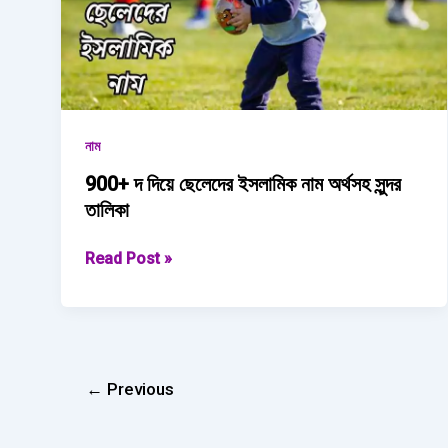
নাম
900+ দ দিয়ে ছেলেদের ইসলামিক নাম অর্থসহ সুন্দর
তালিকা
900+
Read Post »
দ
দিয়ে
ছেলেদের
ইসলামিক
নাম অর্থসহ
←
Previous
সুন্দর
তালিকা