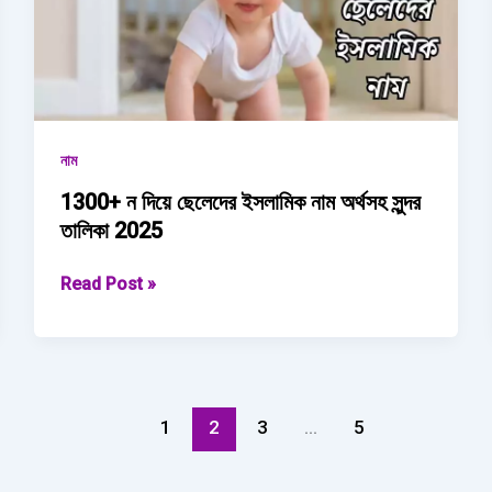
নাম
1300+ ন দিয়ে ছেলেদের ইসলামিক নাম অর্থসহ সুন্দর
তালিকা 2025
1300+
Read Post »
ন
দিয়ে
ছেলেদের
ইসলামিক
নাম অর্থসহ
1
2
3
…
5
সুন্দর
তালিকা