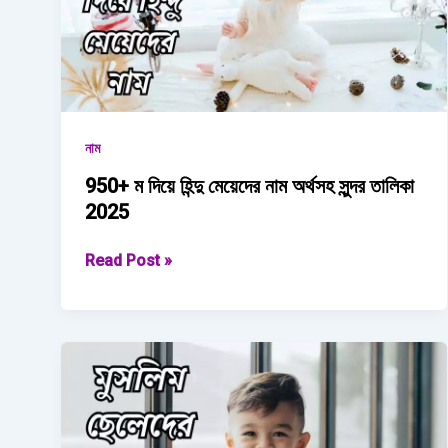
2026
নাম
950+ ম দিয়ে হিন্দু মেয়েদের নাম অর্থসহ সুন্দর তালিকা
2025
950+
Read Post »
ম
দিয়ে
হিন্দু
মেয়েদের
নাম অর্থসহ
সুন্দর
তালিকা