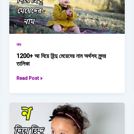
নাম
1200+ আ দিয়ে হিন্দু মেয়েদের নাম অর্থসহ সুন্দর
তালিকা
1200+
Read Post »
আ
দিয়ে
হিন্দু
মেয়েদের
নাম অর্থসহ
সুন্দর
তালিকা