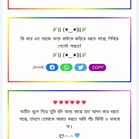
|| (✷‿✷)||
কি করে এত সহজে অন্য কাউকে জড়িয়ে ধরতে পারো, শিখিয়ে
গেলেই পারতে!
|| (✷‿✷)||
COPY
SHARE:
অতীত ভুলে গিয়ে তুমি যদি অন্য কারো হাত আপন করে ধরতে
পারো, তাহলে তোমাকে আঘাত করতে আমি পাঁচ মিনিট ও ভাববো
না।
ლ︵︵