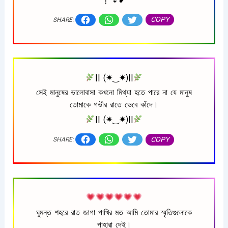
COPY
SHARE:
|| (✷‿✷)||
সেই মানুষের ভালোবাসা কখনো মিথ্যা হতে পারে না যে মানুষ
তোমাকে গভীর রাতে ভেবে কাঁদে।
|| (✷‿✷)||
COPY
SHARE:
ঘুমন্ত শহরে রাত জাগা পাখির মত আমি তোমার স্মৃতিগুলোকে
পাহারা দেই।