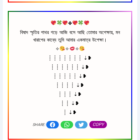
❖
বিষাদ স্মৃতির পাথর গড়ে আজি বসে আছি তোমার অপেক্ষায়, মন
খারাপের কাব্যে তুমি আমার একমাত্র উপেক্ষা।
✧
✧
✧
┊ ┊ ┊ ┊ ┊ ┊ ┊ ⇣❥
┊ ┊ ┊ ┊ ┊ ┊ ⇣❥
┊ ┊ ┊ ┊ ┊ ⇣❥
┊ ┊ ┊ ┊ ⇣❥
┊ ┊ ┊ ⇣❥
┊ ┊ ⇣❥
┊ ⇣❥
COPY
SHARE: