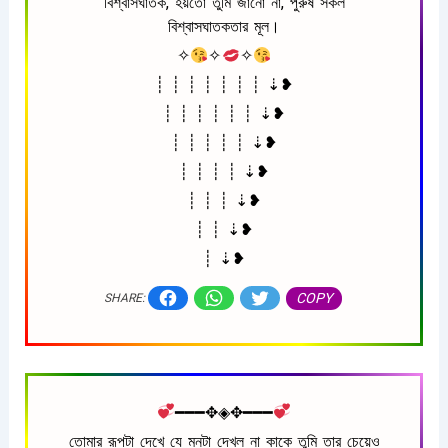
বিশ্বাসঘাতক, হয়তো তুমি জানো না, পুরুষ সকল
বিশ্বাসঘাতকতার মূল।
✧
✧
✧
┊ ┊ ┊ ┊ ┊ ┊ ┊ ⇣❥
┊ ┊ ┊ ┊ ┊ ┊ ⇣❥
┊ ┊ ┊ ┊ ┊ ⇣❥
┊ ┊ ┊ ┊ ⇣❥
┊ ┊ ┊ ⇣❥
┊ ┊ ⇣❥
┊ ⇣❥
COPY
SHARE:
━━━✥◈✥━━━
তোমার রূপটা দেখে যে মনটা দেখল না কাকে তুমি তার চেয়েও