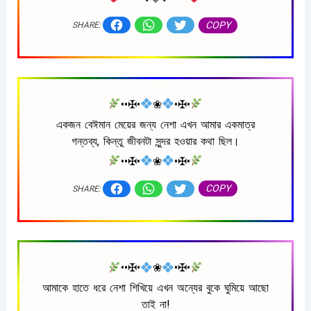
COPY
SHARE:
••✠•
❀
•✠•
একজন বেঈমান মেয়ের জন্য নেশা এখন আমার একমাত্র
গন্তব্য, কিন্তু জীবনটা সুন্দর হওয়ার কথা ছিল।
••✠•
❀
•✠•
COPY
SHARE:
••✠•
❀
•✠•
আমাকে হাতে ধরে নেশা শিখিয়ে এখন অন্যের বুকে ঘুমিয়ে আছো
তাই না!