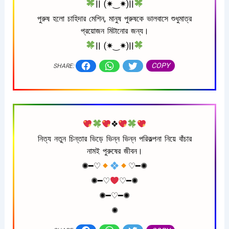
|| (✷‿✷)||
পুরুষ হলো চাহিদার মেশিন, মানুষ পুরুষকে ভালবাসে শুধুমাত্র
প্রয়োজন মিটানোর জন্য।
|| (✷‿✷)||
COPY
SHARE:
❖
নিত্য নতুন চিন্তার ভিড়ে ভিন্ন ভিন্ন পরিকল্পনা নিয়ে বাঁচার
নামই পুরুষের জীবন।
✺━♡︎
♡︎━✺
✺━♡︎
♡︎━✺
✺━♡︎━✺
✺