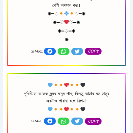
বেশি অপমান কর।
✺━♡︎
♡︎━✺
✺━♡︎
♡︎━✺
✺━♡︎━✺
✺
COPY
SHARE:
পৃথিবীতে অনেক সুন্দর মানুষ পাবা, কিন্তু আমার মত মানুষ
একটাও পাবানা বলে দিলাম!
COPY
SHARE: