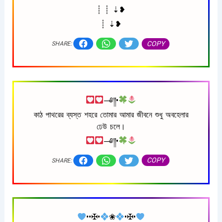
┊ ┊ ⇣❥
┊ ⇣❥
COPY
SHARE:
─༅༎•
কাঠ পাথরের ব্যস্ত শহরে তোমার আমার জীবনে শুধু অবহেলার
ঢেউ চলে।
─༅༎•
COPY
SHARE:
••✠•
❀
•✠•