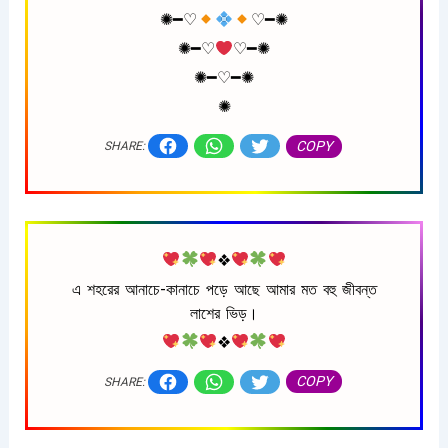
✺━♡︎
♡︎━✺
✺━♡︎
♡︎━✺
✺━♡︎━✺
✺
COPY
SHARE:
❖
এ শহরের আনাচে-কানাচে পড়ে আছে আমার মত বহু জীবন্ত
লাশের ভিড়।
❖
COPY
SHARE: