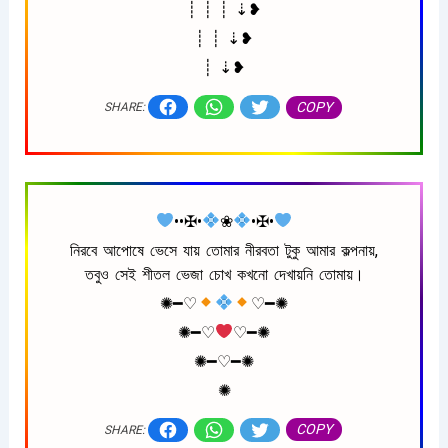
┊ ┊ ┊ ⇣❥
┊ ┊ ⇣❥
┊ ⇣❥
COPY
SHARE:
••✠•
❀
•✠•
নিরবে আপোষে ভেসে যায় তোমার নীরবতা টুকু আমার কল্পনায়,
তবুও সেই শীতল ভেজা চোখ কখনো দেখায়নি তোমায়।
✺━♡︎
♡︎━✺
✺━♡︎
♡︎━✺
✺━♡︎━✺
✺
COPY
SHARE: