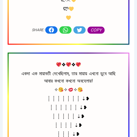
Ლ︵
Ლ
COPY
SHARE:
❖
❖
একদা এক মায়াবতী দেখেছিলাম, তার মায়ায় এখনো ডুবে আছি
আবার কখনো কখনো অবহেলায়!
✧
✧
✧
┊ ┊ ┊ ┊ ┊ ┊ ┊ ⇣❥
┊ ┊ ┊ ┊ ┊ ┊ ⇣❥
┊ ┊ ┊ ┊ ┊ ⇣❥
┊ ┊ ┊ ┊ ⇣❥
┊ ┊ ┊ ⇣❥