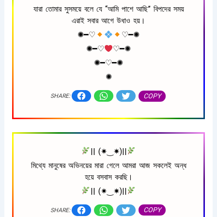
যারা তোমার সুসময়ে বলে যে “আমি পাশে আছি” বিপদের সময়
এরাই সবার আগে উধাও হয়।
✺━♡︎
♡︎━✺
✺━♡︎
♡︎━✺
✺━♡︎━✺
✺
COPY
SHARE:
|| (✷‿✷)||
মিথ্যে মানুষের অভিনয়ের মারা গেলে আমরা আজ সকলেই অন্ধ
হয়ে বসবাস করছি।
|| (✷‿✷)||
COPY
SHARE: