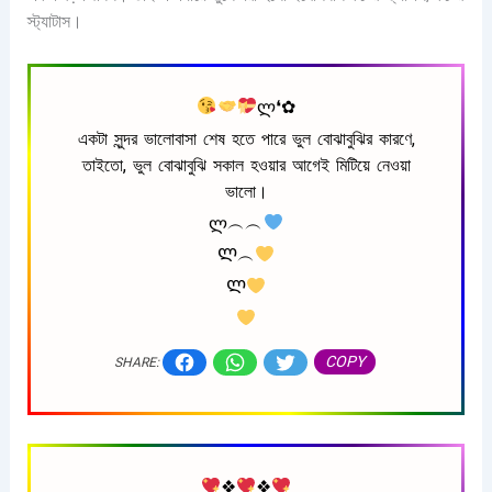
স্ট্যাটাস।
ლ❛✿
একটা সুন্দর ভালোবাসা শেষ হতে পারে ভুল বোঝাবুঝির কারণে,
তাইতো, ভুল বোঝাবুঝি সকাল হওয়ার আগেই মিটিয়ে নেওয়া
ভালো।
ლ︵︵
Ლ︵
Ლ
COPY
SHARE:
❖
❖