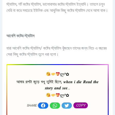
স্ট্যাটাস, শর্ট কষ্টের স্ট্যাটাস, ভালোবাসার কষ্টের স্ট্যাটাস ইত্যাদি। তাহলে চলুন
দেরি না করে সবচেয়ে ইউনিক এবং আধুনিক কিছু কষ্টের স্ট্যাটাস দেখে আসা যাক।
আবেগি কষ্টের স্ট্যাটাস
যারা আবেগি কষ্টের স্ট্যাটাস/ কষ্টের স্ট্যাটাস খুঁজছেন তাদের জন্য নিচে এ বছরের
সেরা কিছু কষ্টের স্ট্যাটাস তুলে ধরা হলো।
ლ❛✿
আমার গল্পটা জুড়ে শুধু তুমিই ছিলে, 𝒘𝒉𝒆𝒏 𝒊 𝒅𝒊𝒆 𝑹𝒆𝒂𝒅 𝒕𝒉𝒆
𝒔𝒕𝒐𝒓𝒚 𝒂𝒏𝒅 𝒔𝒆𝒆…
ლ❛✿
COPY
SHARE: