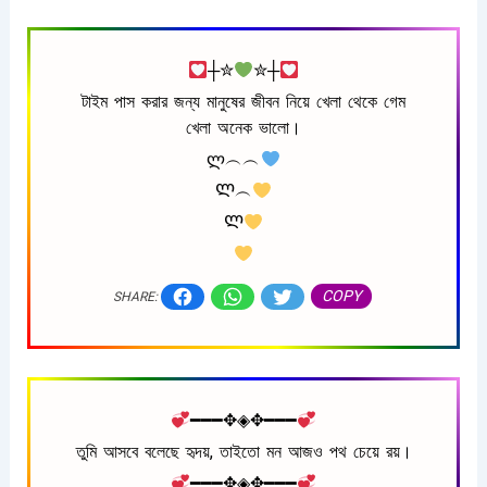
┼✮
✮┼
টাইম পাস করার জন্য মানুষের জীবন নিয়ে খেলা থেকে গেম
খেলা অনেক ভালো।
ლ︵︵
Ლ︵
Ლ
COPY
SHARE:
━━━✥◈✥━━━
তুমি আসবে বলেছে হৃদয়, তাইতো মন আজও পথ চেয়ে রয়।
━━━✥◈✥━━━