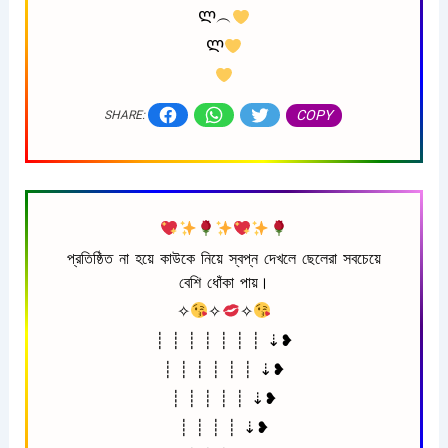
Ლ︵
Ლ
COPY
SHARE:
প্রতিষ্ঠিত না হয়ে কাউকে নিয়ে স্বপ্ন দেখলে ছেলেরা সবচেয়ে
বেশি ধোঁকা পায়।
✧
✧
✧
┊ ┊ ┊ ┊ ┊ ┊ ┊ ⇣❥
┊ ┊ ┊ ┊ ┊ ┊ ⇣❥
┊ ┊ ┊ ┊ ┊ ⇣❥
┊ ┊ ┊ ┊ ⇣❥