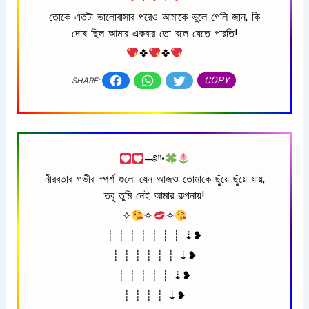
তোকে এতটা ভালোবাসার পরেও আমাকে ভুলে গেলি জান, কি
দোষ ছিল আমার একবার তো বলে যেতে পারতি!
❖
❖
COPY
SHARE:
─༅༎•
নীরবতার গভীর স্পর্শ গুলো যেন আজও তোমাকে ছুঁয়ে ছুঁয়ে যায়,
তবু তুমি নেই আমার কল্পনায়!
✧
✧
✧
┊ ┊ ┊ ┊ ┊ ┊ ┊ ⇣❥
┊ ┊ ┊ ┊ ┊ ┊ ⇣❥
┊ ┊ ┊ ┊ ┊ ⇣❥
┊ ┊ ┊ ┊ ⇣❥