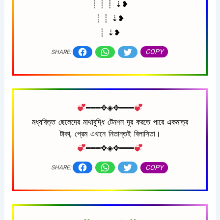
┊ ┊ ┊ ⇣❥
┊ ┊ ⇣❥
┊ ⇣❥
COPY
SHARE:
━━━✥◈✥━━━
মধ্যবিত্ত ছেলেদের মাথাবুদ্ধি টেনশন দূর করতে পারে একমাত্র
টাকা, প্রেম এখানে নিতান্তই বিলাসিতা।
━━━✥◈✥━━━
COPY
SHARE: