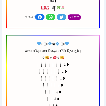
রাত।
─༅༎•
COPY
SHARE:
••✠•
❀
•✠•
আমার পবিত্র গল্পে বিষাক্ত নাগিনী ছিলে তুমি।
✧
✧
✧
┊ ┊ ┊ ┊ ┊ ┊ ┊ ⇣❥
┊ ┊ ┊ ┊ ┊ ┊ ⇣❥
┊ ┊ ┊ ┊ ┊ ⇣❥
┊ ┊ ┊ ┊ ⇣❥
┊ ┊ ┊ ⇣❥
┊ ┊ ⇣❥
┊ ⇣❥