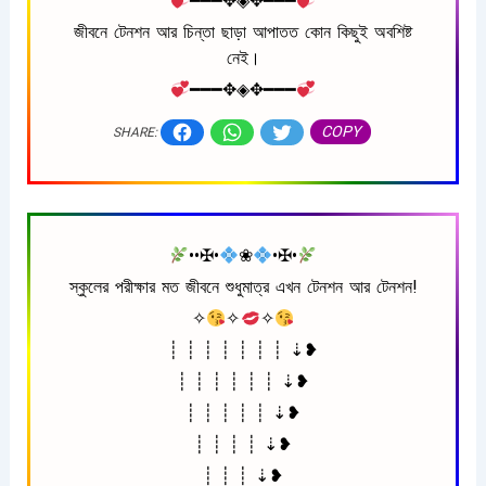
━━━✥◈✥━━━
জীবনে টেনশন আর চিন্তা ছাড়া আপাতত কোন কিছুই অবশিষ্ট
নেই।
━━━✥◈✥━━━
COPY
SHARE:
••✠•
❀
•✠•
স্কুলের পরীক্ষার মত জীবনে শুধুমাত্র এখন টেনশন আর টেনশন!
✧
✧
✧
┊ ┊ ┊ ┊ ┊ ┊ ┊ ⇣❥
┊ ┊ ┊ ┊ ┊ ┊ ⇣❥
┊ ┊ ┊ ┊ ┊ ⇣❥
┊ ┊ ┊ ┊ ⇣❥
┊ ┊ ┊ ⇣❥