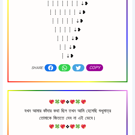
┊ ┊ ┊ ┊ ┊ ┊ ┊ ⇣❥
┊ ┊ ┊ ┊ ┊ ┊ ⇣❥
┊ ┊ ┊ ┊ ┊ ⇣❥
┊ ┊ ┊ ┊ ⇣❥
┊ ┊ ┊ ⇣❥
┊ ┊ ⇣❥
┊ ⇣❥
COPY
SHARE:
❖
যখন আমার কাঁদার কথা ছিল তখন আমি হেসেছি শুধুমাত্র
তোমাকে জিততে দেব না এই ভেবে।
❖