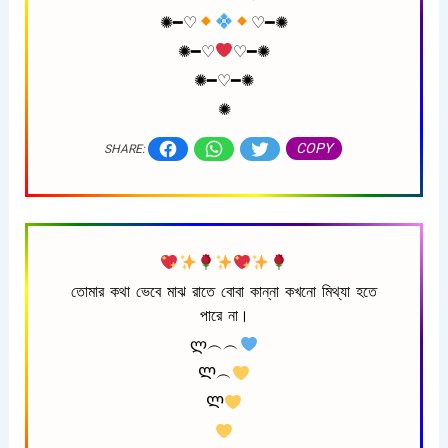
✺━♡︎
♡︎━✺
✺━♡︎
♡︎━✺
✺━♡︎━✺
✺
COPY
SHARE:
তোমার কথা ভেবে মাঝ রাতে বোবা কান্না কখনো মিথ্যা হতে
পারে না।
ლ︵︵
Ლ︵
Ლ