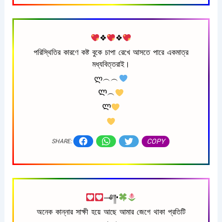
❖
❖
পরিস্থিতির কারণে কষ্ট বুকে চাপা রেখে আসতে পারে একমাত্র
মধ্যবিত্তরাই।
ლ︵︵
Ლ︵
Ლ
COPY
SHARE:
─༅༎•
অনেক কান্নার সাক্ষী হয়ে আছে আমার জেগে থাকা প্রতিটি