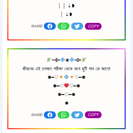
┊ ┊ ⇣❥
┊ ⇣❥
COPY
SHARE:
••✠•
❀
•✠•
জীবনের এই চলমান পরীক্ষা থেকে কবে ছুটি পাব কে জানে!
✺━♡︎
♡︎━✺
✺━♡︎
♡︎━✺
✺━♡︎━✺
✺
COPY
SHARE: