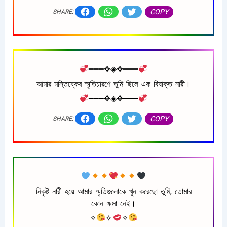
COPY
SHARE:
━━━✥◈✥━━━
আমার মস্তিষ্কের স্মৃতিচারণে তুমি ছিলে এক বিষাক্ত নারী।
━━━✥◈✥━━━
COPY
SHARE:
নিকৃষ্ট নারী হয়ে আমার স্মৃতিগুলোকে খুন করেছো তুমি, তোমার
কোন ক্ষমা নেই।
✧
✧
✧