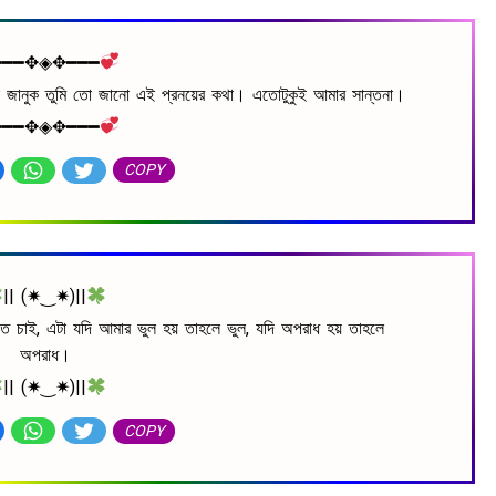
━━━✥◈✥━━━
েউ না জানুক তুমি তো জানো এই প্রনয়ের কথা। এতোটুকুই আমার সান্তনা।
━━━✥◈✥━━━
COPY
|| (✷‿✷)||
তে চাই, এটা যদি আমার ভুল হয় তাহলে ভুল, যদি অপরাধ হয় তাহলে
অপরাধ।
|| (✷‿✷)||
COPY