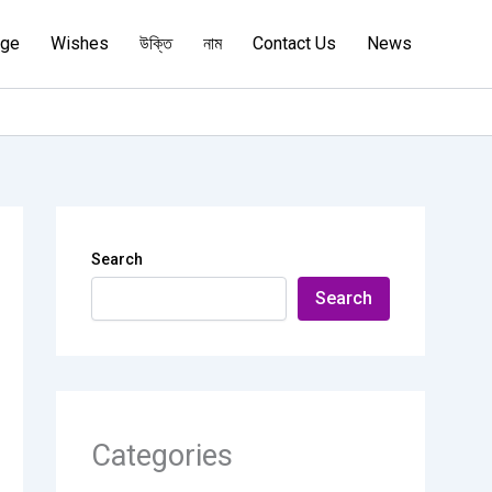
age
Wishes
উক্তি
নাম
Contact Us
News
Search
Search
Categories