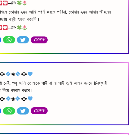
─༅༎•
রাখলে তোমার হৃদয় আমি স্পর্শ করতে পারিনা, তোমার হৃদয় আমার জীবনের
চ্ছায় বন্ধী হওয়া কয়েদি।
─༅༎•
COPY
•✠•
❀
•✠•
ারণা নেই, শুধু জানি তোমাকে পাই বা না পাই তুমি আমার হৃদয়ে চিরস্থায়ী
গা নিয়ে বসবাস করবে।
•✠•
❀
•✠•
COPY