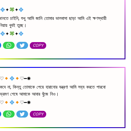
✦
✦
 জানতে চাইনি, শুধু আমি জানি তোমার ভালবাসা ছাড়া আমি এই ক্ষণস্থায়ী
নিয়ায় খুবই তুচ্ছ।
✦
✦
COPY
♡︎
♡︎━✺
না, কিন্তু তোমাকে পেয়ে হারানোর যন্ত্রণা আমি সহ্য করতে পারবো
ভ্রমণ শেষে আমাকে আবার খুঁজে নিও।
♡︎
♡︎━✺
COPY