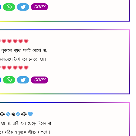
COPY
 লুকানো ব্যথা সবাই বোঝে না,
ালবেসে ধৈর্য ধরে চলতে হয়।
COPY
•✠•
❀
•✠•
য় না, তাই হাল ছেড়ে দিবেন না।
করে সঠিক মানুষকে জীবনের পথে।