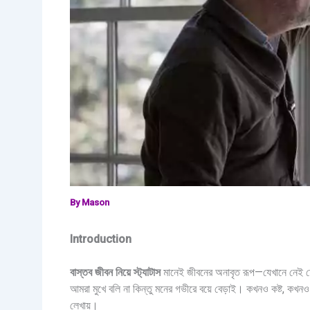
By
Mason
Introduction
বাস্তব জীবন নিয়ে স্ট্যাটাস
মানেই জীবনের অনাবৃত রূপ—যেখানে নেই মেক
আমরা মুখে বলি না কিন্তু মনের গভীরে বয়ে বেড়াই। কখনও কষ্ট, কখন
লেখায়।