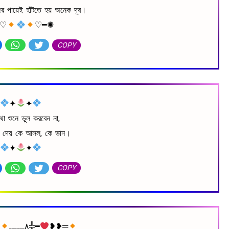
ের পায়েই হাঁটতে হয় অনেক দূর।
━♡
♡━✺
COPY
✦
✦
 কথা শুনে ভুল করবেন না,
 দেয় কে আসল, কে ভান।
✦
✦
COPY
━╬٨ـﮩﮩ
٨ـﮩﮩـ╬━
❥❥═