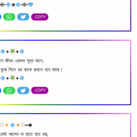
•✠•
❀
•✠•
COPY
✦
✦
রালে জীবন একদম শূন্য লাগে,
া, বুঝে নিতে হয় কাকে রাখতে হবে কাছে।
✦
✦
COPY
━♡
♡━✺
 কেউ আসেন না হাতে হাত ধরা,