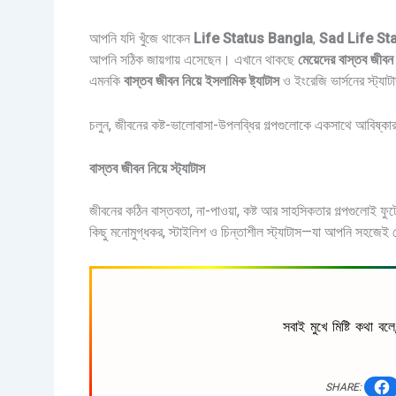
আপনি যদি খুঁজে থাকেন
Life Status Bangla
,
Sad Life St
আপনি সঠিক জায়গায় এসেছেন। এখানে থাকছে
মেয়েদের বাস্তব জীবন ন
এমনকি
বাস্তব জীবন নিয়ে ইসলামিক ষ্ট্যাটাস
ও ইংরেজি ভার্সনের স্ট্যা
চলুন, জীবনের কষ্ট-ভালোবাসা-উপলব্ধির গল্পগুলোকে একসাথে আবিষ্কার 
বাস্তব জীবন নিয়ে স্ট্যাটাস
জীবনের কঠিন বাস্তবতা, না-পাওয়া, কষ্ট আর সাহসিকতার গল্পগুলোই ফু
কিছু মনোমুগ্ধকর, স্টাইলিশ ও চিন্তাশীল স্ট্যাটাস—যা আপনি সহজেই ফ
সবাই মুখে মিষ্টি কথা বল
SHARE: