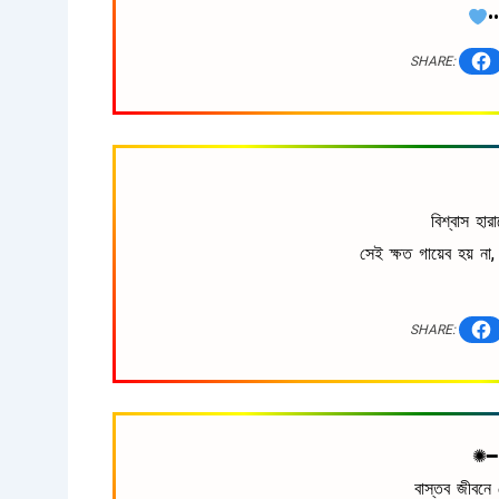
•
SHARE:
বিশ্বাস হা
সেই ক্ষত গায়েব হয় ন
SHARE:
✺
বাস্তব জীবনে