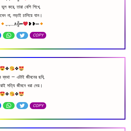
 ভুল করে, তারা বেশি শিখে,
বেন না, লড়াই চালিয়ে যান।
━╬٨ـﮩﮩ
٨ـﮩﮩـ╬━
❥❥═
COPY
❖
❖
নে ব্যথা — এটাই জীবনের ছবি,
তারাই সত্যি জীবনে ধরা দেয়।
❖
❖
COPY