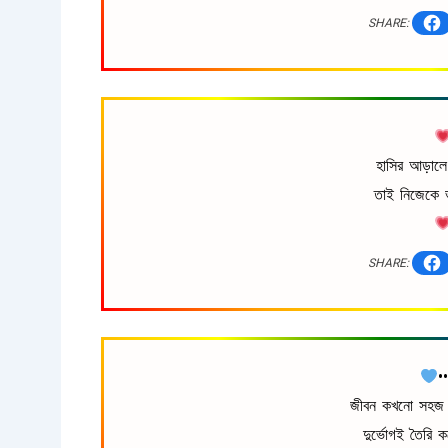
SHARE:
হাসির আড়ালে
তাই নিজেকে ভ
SHARE:
•
জীবন কখনো সহজ হ
দুর্ভোগই তৈরি 