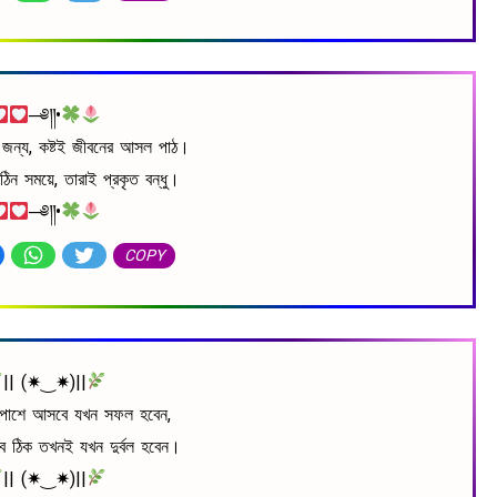
─༅༎•
র জন্য, কষ্টই জীবনের আসল পাঠ।
কঠিন সময়ে, তারাই প্রকৃত বন্ধু।
─༅༎•
COPY
|| (✷‿✷)||
পাশে আসবে যখন সফল হবেন,
বে ঠিক তখনই যখন দুর্বল হবেন।
|| (✷‿✷)||