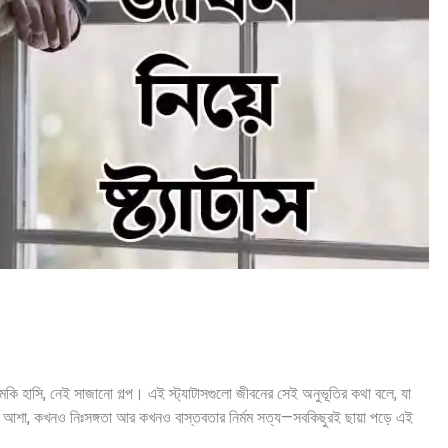
ি হাসি, নেই সাজানো গল্প। এই স্ট্যাটাসগুলো জীবনের সেই অনুভূতির কথা বলে, যা
ও আশা, কখনও নিঃসঙ্গতা আর কখনও বাস্তবতার নির্মম সত্য—সবকিছুরই ছায়া পড়ে এই