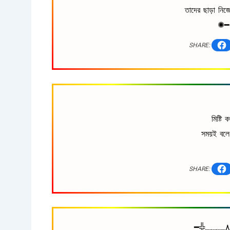
তাদের ছাড়া নিজ
✺
SHARE:
মিষ্টি
সময়ই বলে
SHARE: