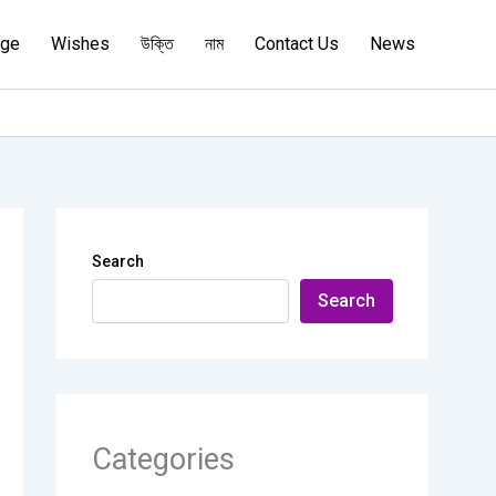
age
Wishes
উক্তি
নাম
Contact Us
News
Search
Search
Categories