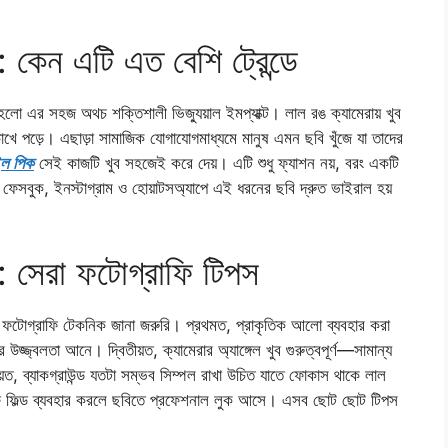
 কেন এটি এত বেশি ট্রেন্ডে
হলো এর সহজ অথচ শক্তিশালী ভিজ্যুয়াল ইমপ্যাক্ট। লাল রঙ ক্যামেরায় খুব
চোখে পড়ে। এছাড়া সামাজিক যোগাযোগমাধ্যমে মানুষ এমন ছবি খুঁজে যা তাদের
ইল পিক
সেই কাজটি খুব সহজেই করে দেয়। এটি শুধু ফ্যাশন নয়, বরং একটি
াই ফেসবুক, ইনস্টাগ্রাম ও হোয়াটসঅ্যাপে এই ধরনের ছবি দ্রুত ভাইরাল হয়
: সেরা ফটোগ্রাফি টিপস
ক ফটোগ্রাফি টেকনিক জানা জরুরি। প্রথমত, প্রাকৃতিক আলো ব্যবহার করা
্জ্বলতা আনে। দ্বিতীয়ত, ক্যামেরার অ্যাঙ্গেল খুব গুরুত্বপূর্ণ—সামান্য
ত, ব্যাকগ্রাউন্ড যতটা সম্ভব সিম্পল রাখা উচিত যাতে ফোকাস থাকে লাল
ফ ফিল্ড ব্যবহার করলে ছবিতে প্রফেশনাল লুক আসে। এসব ছোট ছোট টিপস