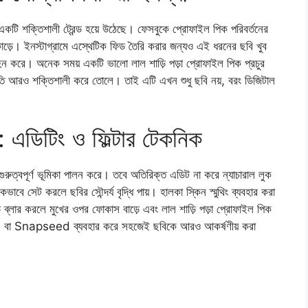
় একটি শক্তিশালী ট্রেন্ড হয়ে উঠেছে। ফেসবুকে প্রোফাইল পিক পরিবর্তনের
়ে। ইনস্টাগ্রামে এস্থেটিক ফিড তৈরি করার জন্যও এই ধরনের ছবি খুব
় বহন করে। অনেক সময় একটি ভালো লাল শাড়ি পড়া প্রোফাইল পিক প্রচুর
থিতি আরও শক্তিশালী করে তোলে। তাই এটি এখন শুধু ছবি নয়, বরং ডিজিটাল
: এডিটিং ও ফিল্টার টেকনিক
গুরুত্বপূর্ণ ভূমিকা পালন করে। তবে অতিরিক্ত এডিট না করে ন্যাচারাল লুক
কভাবে সেট করলে ছবির সৌন্দর্য বৃদ্ধি পায়। হালকা স্কিন স্মুথিং ব্যবহার করা
ন্ড ব্লার করলে মুখের ওপর ফোকাস বাড়ে এবং লাল শাড়ি পড়া প্রোফাইল পিক
m বা Snapseed ব্যবহার করে সহজেই ছবিকে আরও আকর্ষণীয় করা